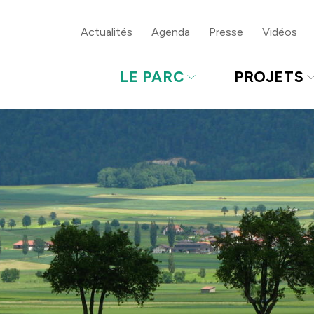
gue
Bas de page
Actualités
Agenda
Presse
Vidéos
LE PARC
PROJETS