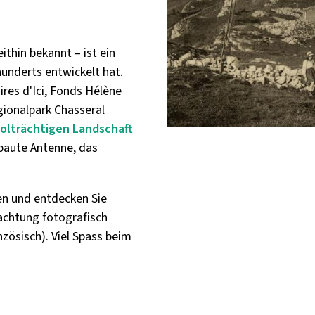
thin bekannt – ist ein
hunderts entwickelt hat.
res d'Ici, Fonds Hélène
ionalpark Chasseral
bolträchtigen Landschaft
rbaute Antenne, das
en und entdecken Sie
achtung fotografisch
nzösisch). Viel Spass beim