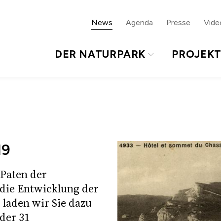
ur Sprachnavigation
Zum Footer
News
Agenda
Presse
Vide
DER NATURPARK
PROJEK
19
 Paten der
die Entwicklung der
laden wir Sie dazu
 der 31