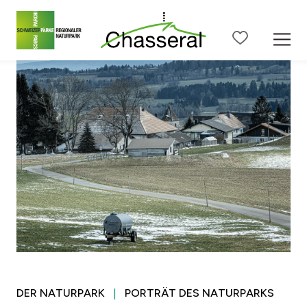
Zum Seiteninhalt
Zur Hauptnavigation
Zur Metanavigation
Zur S
DER NATURPARK
PORTRÄT DES NATURPARKS