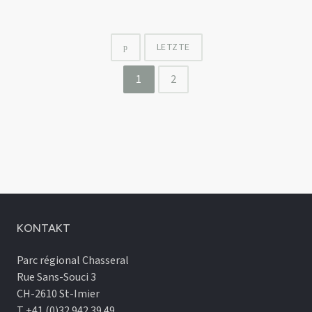
LETZTE
p
1
2
KONTAKT
Parc régional Chasseral
Rue Sans-Souci 3
CH-2610 St-Imier
T +41 (0)32 942 39 49